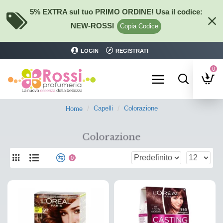
5% EXTRA sul tuo PRIMO ORDINE! Usa il codice:
NEW-ROSSI
Copia Codice
LOGIN
REGISTRATI
0
Capelli
Colorazione
Home
Colorazione
0