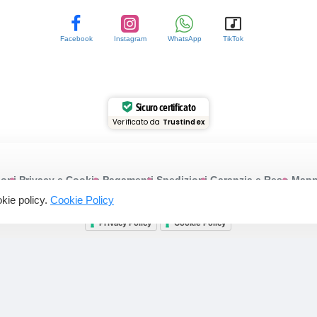
Facebook
Instagram
WhatsApp
TikTok
Sicuro certificato
Verificato da
Trustindex
ioni
Privacy e Cookie
Pagamenti
Spedizioni
Garanzia e Reso
Mappa
ookie policy.
Cookie Policy
© 2015-2025 Profumeriarossi.it | P.iva: 03200430613
Privacy Policy
Cookie Policy