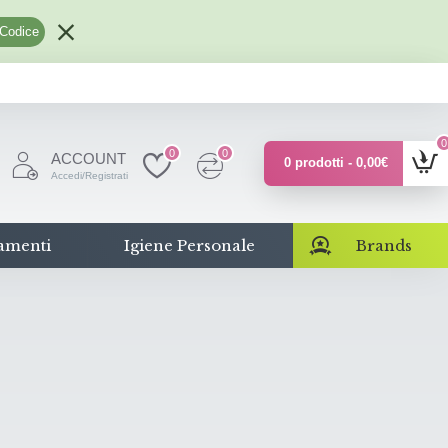
 Codice
0
0
0
ACCOUNT
0 prodotti - 0,00€
Accedi/Registrati
amenti
Igiene Personale
Brands