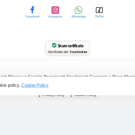
Facebook
Instagram
WhatsApp
TikTok
Sicuro certificato
Verificato da
Trustindex
ioni
Privacy e Cookie
Pagamenti
Spedizioni
Garanzia e Reso
Mappa
ookie policy.
Cookie Policy
© 2015-2025 Profumeriarossi.it | P.iva: 03200430613
Privacy Policy
Cookie Policy