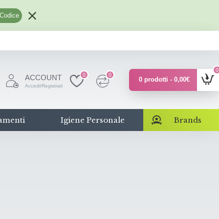
 Codice
0
0
0
ACCOUNT
0 prodotti - 0,00€
Accedi/Registrati
amenti
Igiene Personale
Brands