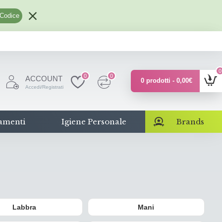
 Codice
0
0
0
ACCOUNT
0 prodotti - 0,00€
Accedi/Registrati
amenti
Igiene Personale
Brands
Labbra
Mani