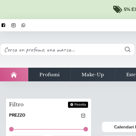
5% EX
Profumi
Make-Up
Este
Filtro
Resetta
PREZZO
Calendari 