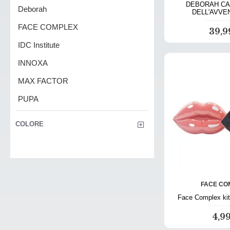
DEBORAH CA
Deborah
DELL'AVVE
FACE COMPLEX
39,
IDC Institute
INNOXA
MAX FACTOR
PUPA
RyBella Make Up
COLORE
FACE CO
Face Complex kit
4,9