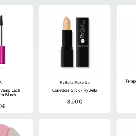
Tempe
A
RyBella Make Up
 Vamp Lach
Correttore Stick - RyBella
tra BLack
3,50€
0€