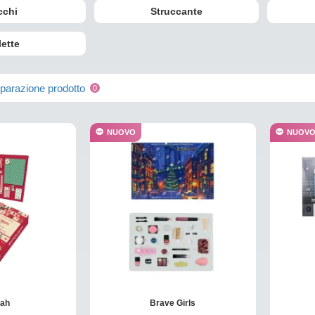
cchi
Struccante
lette
arazione prodotto
0
NUOVO
NUOV
rah
Brave Girls