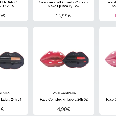
LENDARIO
Calendario dell'Avvento 24 Giorni
Calend
NTO 2025
Make-up Beauty Box
be
99€
14,99€
MPLEX
FACE COMPLEX
 labbra 24h 04
Face Complex kit labbra 24h 02
Face C
9€
4,99€