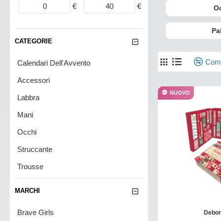
€
€
O
Pa
CATEGORIE
Comp
Calendari Dell'Avvento
Accessori
NUOVO
Labbra
Mani
Occhi
Struccante
Trousse
Viso
MARCHI
Palette
Brave Girls
Debo