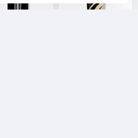
RyBella Make Up
RyBella Make Up
RyBella Ink Liner
RyBella Fondotinta Matt
PASSIFLORA OIL 30ML
3,95€
7,95€