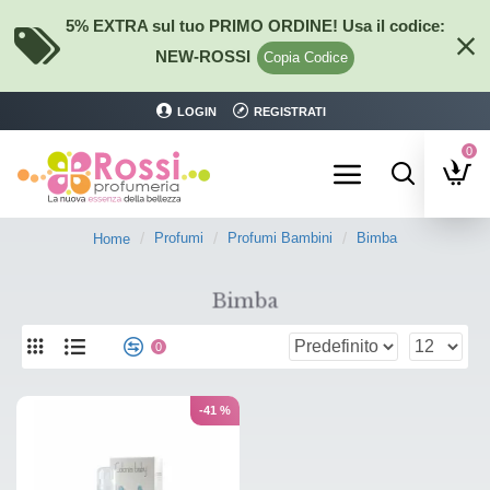
5% EXTRA sul tuo PRIMO ORDINE! Usa il codice:
NEW-ROSSI
Copia Codice
LOGIN
REGISTRATI
0
Profumi
Profumi Bambini
Bimba
Home
Bimba
0
-41 %