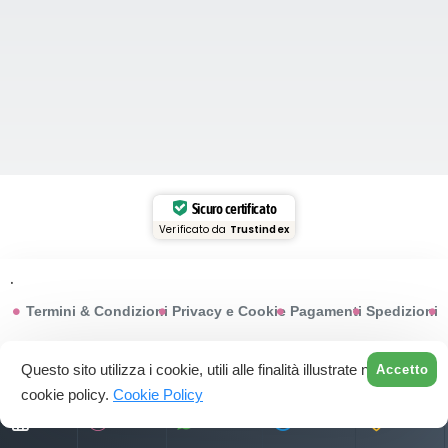
Sicuro certificato
Verificato da
Trustindex
.
Termini & Condizioni
Privacy e Cookie
Pagamenti
Spedizioni
© 2015-2025 Profumeriarossi.it | P.iva: 03200430613
Questo sito utilizza i cookie, utili alle finalità illustrate nella
Accetto
Privacy Policy
Cookie Policy
cookie policy.
Cookie Policy
Home
Account
WhatsApp
Chiamaci
Negozio