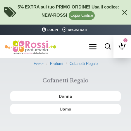
5% EXTRA sul tuo PRIMO ORDINE! Usa il codice:
NEW-ROSSI
Copia Codice
LOGIN
REGISTRATI
0
Profumi
Cofanetti Regalo
Home
Cofanetti Regalo
Donna
Uomo