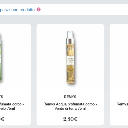
arazione prodotto
0
YS
REMYS
umata corpo -
Remys Acqua profumata corpo -
Remys 
velo 75ml
Vento di terra 75ml
0€
2,50€