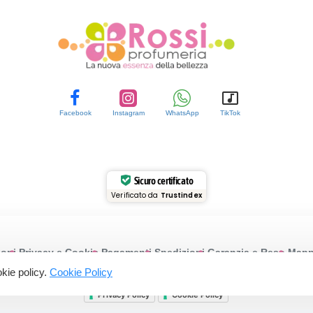
Facebook
Instagram
WhatsApp
TikTok
Sicuro certificato
Verificato da
Trustindex
ioni
Privacy e Cookie
Pagamenti
Spedizioni
Garanzia e Reso
Mappa
ookie policy.
Cookie Policy
© 2015-2025 Profumeriarossi.it | P.iva: 03200430613
Privacy Policy
Cookie Policy