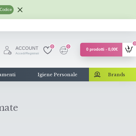
 Codice
0
0
0
ACCOUNT
0 prodotti - 0,00€
Accedi/Registrati
amenti
Igiene Personale
Brands
mate