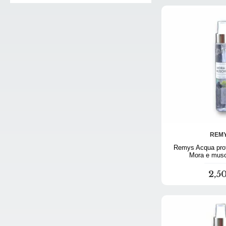
REM
Remys Acqua prof
Mora e musc
2,5