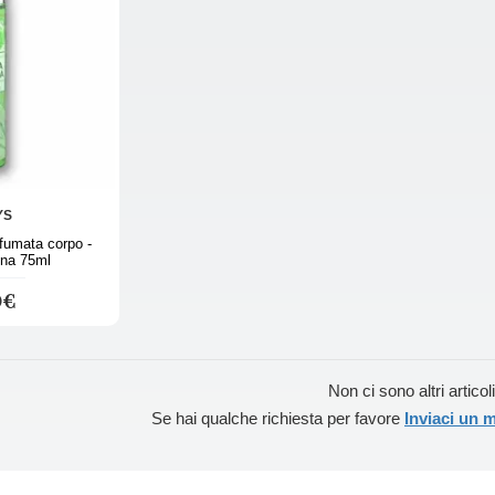
YS
umata corpo -
na 75ml
0€
Non ci sono altri articoli
Se hai qualche richiesta per favore
Inviaci un