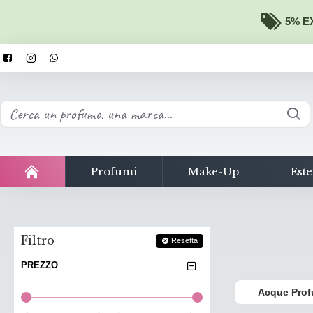
5% EX
Profumi
Make-Up
Este
Filtro
Resetta
PREZZO
Acque Pro