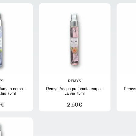
YS
REMYS
umata corpo -
Remys Acqua profumata corpo -
Remys 
hio 75ml
La vie 75ml
0€
2,50€