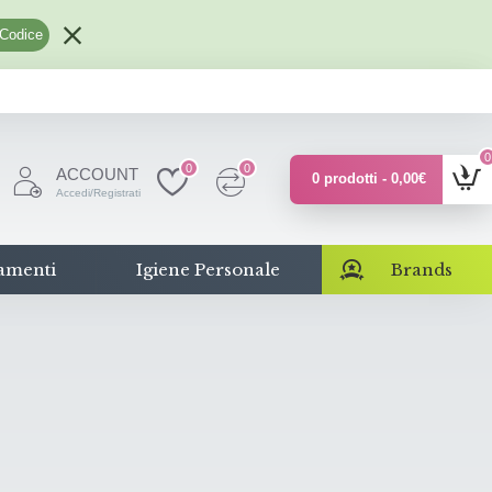
 Codice
0
0
0
ACCOUNT
0 prodotti - 0,00€
Accedi/Registrati
amenti
Igiene Personale
Brands