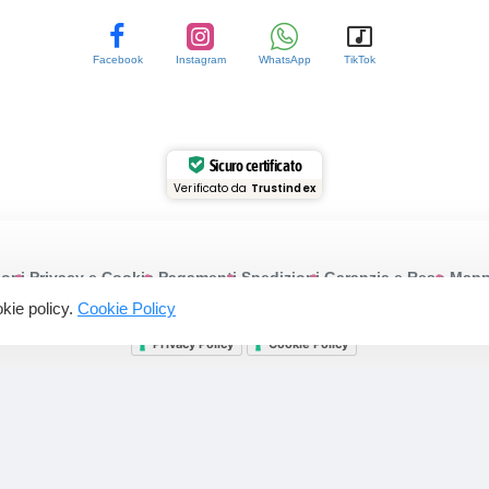
Facebook
Instagram
WhatsApp
TikTok
Sicuro certificato
Verificato da
Trustindex
ioni
Privacy e Cookie
Pagamenti
Spedizioni
Garanzia e Reso
Mappa
ookie policy.
Cookie Policy
© 2015-2025 Profumeriarossi.it | P.iva: 03200430613
Privacy Policy
Cookie Policy