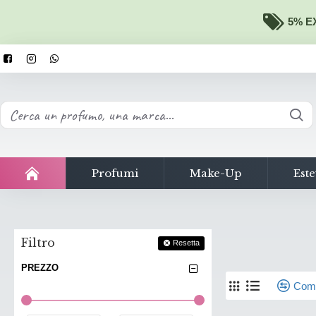
5% EX
Profumi
Make-Up
Este
Filtro
Resetta
PREZZO
Comp