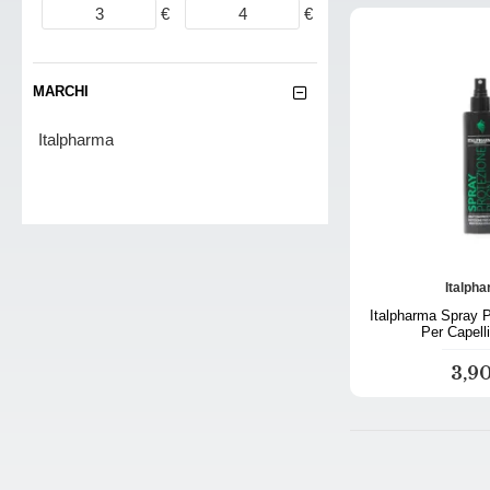
€
€
MARCHI
Italpharma
Italph
Italpharma Spray 
Per Capell
3,9