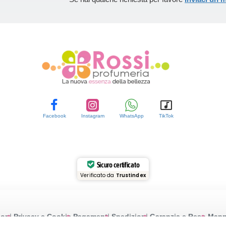
Facebook
Instagram
WhatsApp
TikTok
Sicuro certificato
Verificato da
Trustindex
ioni
Privacy e Cookie
Pagamenti
Spedizioni
Garanzia e Reso
Mappa