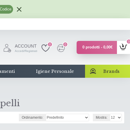
 Codice
0
0
0
ACCOUNT
0 prodotti - 0,00€
Accedi/Registrati
amenti
Igiene Personale
Brands
pelli
Ordinamento:
Mostra: