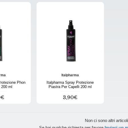
arma
Italpharma
Protezione Phon
Italpharma Spray Protezione
i 200 ml
Piastra Per Capelli 200 ml
0€
3,90€
Non ci sono altri articoli
Se hai qualche richiesta per favore
Inviaci un