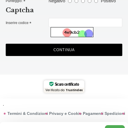
Negativo
Positivo
Punteggio:
Captcha
Inserire codice
CONTINUA
Sicuro certificato
Verificato da
Trustindex
.
Termini & Condizioni
Privacy e Cookie
Pagamenti
Spedizioni
© 2015-2025 Profumeriarossi.it | P.iva: 03200430613